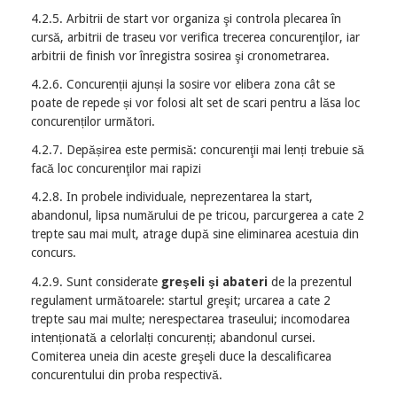
4.2.5. Arbitrii de start vor organiza şi controla plecarea în
cursă, arbitrii de traseu vor verifica trecerea concurenţilor, iar
arbitrii de finish vor înregistra sosirea şi cronometrarea.
4.2.6. Concurenții ajunși la sosire vor elibera zona cât se
poate de repede și vor folosi alt set de scari pentru a lăsa loc
concurenților următori.
4.2.7. Depășirea este permisă: concurenţii mai lenți trebuie să
facă loc concurenţilor mai rapizi
4.2.8. In probele individuale, neprezentarea la start,
abandonul, lipsa numărului de pe tricou, parcurgerea a cate 2
trepte sau mai mult, atrage după sine eliminarea acestuia din
concurs.
4.2.9. Sunt considerate
greşeli şi abateri
de la prezentul
regulament următoarele: startul greşit; urcarea a cate 2
trepte sau mai multe; nerespectarea traseului; incomodarea
intenționată a celorlalți concurenți; abandonul cursei.
Comiterea uneia din aceste greşeli duce la descalificarea
concurentului din proba respectivă.