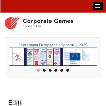
Skip
to
main
content
Corporate Games
Sport For Life
Săptămâna Europeană a Sportului 2025
Ediții