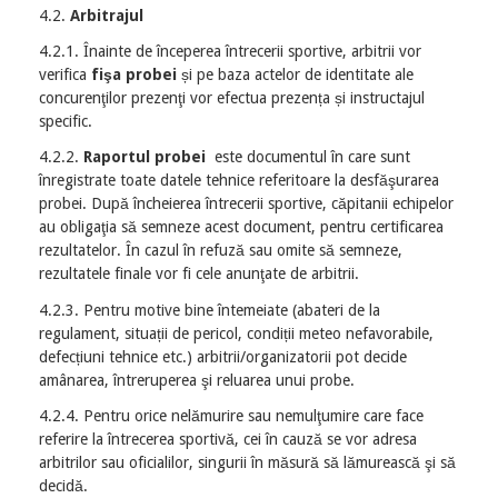
4.2.
Arbitrajul
4.2.1. Înainte de începerea întrecerii sportive, arbitrii vor
verifica
fişa probei
și pe baza actelor de identitate ale
concurenţilor prezenţi vor efectua prezența și instructajul
specific.
4.2.2.
Raportul probei
este documentul în care sunt
înregistrate toate datele tehnice referitoare la desfăşurarea
probei. După încheierea întrecerii sportive, căpitanii echipelor
au obligaţia să semneze acest document, pentru certificarea
rezultatelor. În cazul în refuză sau omite să semneze,
rezultatele finale vor fi cele anunţate de arbitrii.
4.2.3. Pentru motive bine întemeiate (abateri de la
regulament, situații de pericol, condiții meteo nefavorabile,
defecțiuni tehnice etc.) arbitrii/organizatorii pot decide
amânarea, întreruperea şi reluarea unui probe.
4.2.4. Pentru orice nelămurire sau nemulţumire care face
referire la întrecerea sportivă, cei în cauză se vor adresa
arbitrilor sau oficialilor, singurii în măsură să lămurească şi să
decidă.