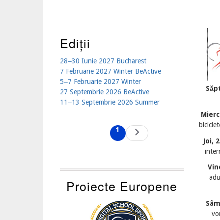
Ediții
28‒30 Iunie 2027 Bucharest
7 Februarie 2027 Winter BeActive
5‒7 Februarie 2027 Winter
Săp
27 Septembrie 2026 BeActive
11‒13 Septembrie 2026 Summer
Mierc
Pagination
bicicle
1
Next
Current
page
page
Joi,
inter
Vin
adu
Proiecte Europene
Sâm
vo