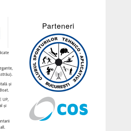
Parteneri
icate
legante,
ăstrău).
tală și
 Boat.
E UP,
l și
ntarii
ll.