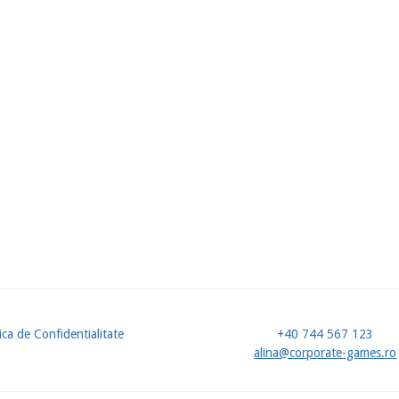
ica de Confidentialitate
+40 744 567 123
u
alina@corporate-games.ro
ol