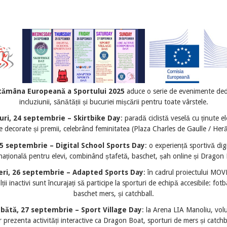
tămâna Europeană a Sportului 2025
aduce o serie de evenimente ded
incluziunii, sănătății și bucuriei mișcării pentru toate vârstele.
uri, 24 septembrie – Skirtbike Day
: paradă ciclistă veselă cu ținute e
te decorate și premii, celebrând feminitatea (Plaza Charles de Gaulle / Her
 25 septembrie – Digital School Sports Day
: o experiență sportivă digi
națională pentru elevi, combinând ștafetă, baschet, șah online și Dragon
eri, 26 septembrie – Adapted Sports Day
: în cadrul proiectului MOV
lții inactivi sunt încurajați să participe la sporturi de echipă accesibile: fotba
baschet mers, și catchball.
bătă, 27 septembrie – Sport Village Day
: la Arena LIA Manoliu, volu
r prezenta activități interactive ca Dragon Boat, sporturi de mers și catchba