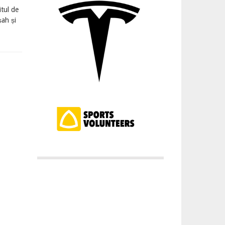
tul de
șah și