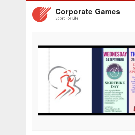
Skip
Corporate Games
to
main
Sport For Life
content