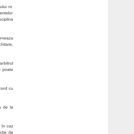
lui nr.
entelor
ciplina
erneaza
hitate,
rbitrul
e poate
cord cu
a de la
 In caz
ctie de