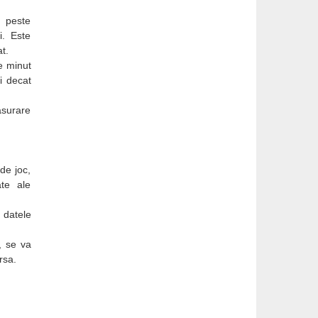
r peste
i. Este
at.
e minut
i decat
asurare
 de joc,
ate ale
 datele
, se va
rsa.