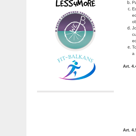
Pa
E
ec
ob
Jo
c
ec
To
a 
Art. 4
Art. 4