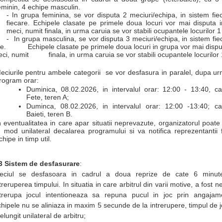
eminin
, 4 echipe
masculin
.
-
In
grupa feminina
, se vor disputa
2
meciuri/echipa, in sistem fie
fiecare.
Echipele clasate pe primele doua locuri vor mai disputa 
meci, numit finala, in urma caruia se vor stabili ocupantele locurilor 1 
- In grupa masculina, se
vor disputa
3
meciuri/echipa, in sistem fie
re.
Echipele clasate pe primele doua locuri in grupa vor mai dispu
ci, numit finala, in urma caruia se vor stabili ocupantele locurilor 1
eciurile pentru ambele categorii se vor desfasura in paralel, dupa ur
rogram orar:
Duminica, 08.02.2026, in intervalul orar: 12:00 - 13:
40
, ca
Fete, teren A;
Duminca, 08.02.2026, in intervalul orar: 12:00 -13:40; ca
Baieti, teren B.
n eventualitatea in care apar situatii neprevazute, organizatorul poate
n mod unilateral decalarea programului si va notifica reprezentantii f
chipe in timp util.
.3
Sistem de desfasurare
:
eciul se desfasoara in cadrul a doua reprize de cate 6 minute
treruperea timpului.
In situatia in care arbitrul din varii motive, a fost n
ntrerupa jocul intentioneaza sa repuna pucul in joc prin angajam
hipele nu se aliniaza in maxim 5 secunde de la intrerupere, timpul de jo
elungit unilateral de arbitru;