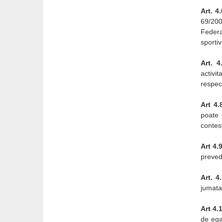
Art. 4
69/200
Federa
sportiv
Art. 4
activi
respect
Art 4.
poate 
contes
Art 4.
prevede
Art. 4
jumata
Art 4.
de ega