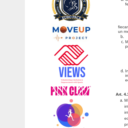
f
fieca
un me
M
p
I
i
e
Art. 4
M
in
i
ec
pr