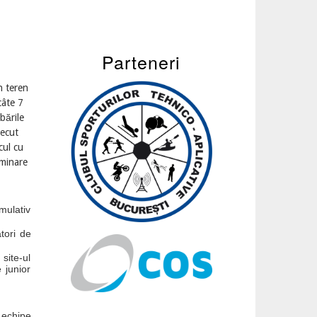
Parteneri
n teren
câte 7
bările
recut
cul cu
iminare
mulativ
tori de
site-ul
 junior
 echipe