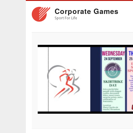
Skip
Corporate Games
to
main
Sport For Life
content