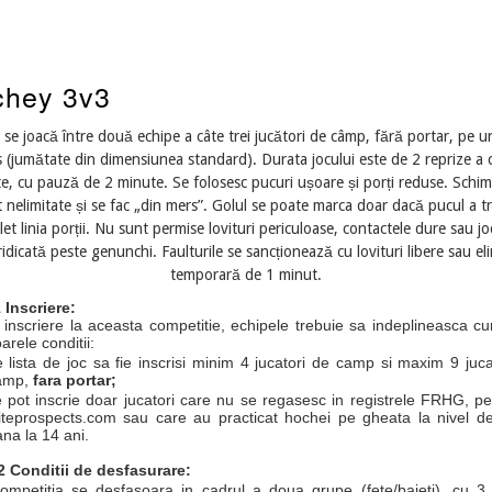
hey 3v3
 se joacă între două echipe a câte trei jucători de câmp, fără portar, pe u
 (jumătate din dimensiunea standard). Durata jocului este de 2 reprize a 
e, cu pauză de 2 minute. Se folosesc pucuri ușoare și porți reduse. Schim
 nelimitate și se fac „din mers”. Golul se poate marca doar dacă pucul a t
et linia porții. Nu sunt permise lovituri periculoase, contactele dure sau jo
ridicată peste genunchi. Faulturile se sancționează cu lovituri libere sau el
temporară de 1 minut.
1 Inscriere:
 inscriere la aceasta competitie, echipele trebuie sa indeplineasca cu
rele conditii:
 lista de joc sa fie inscrisi minim 4 jucatori de camp si maxim 9 juca
amp
,
fara portar
;
 pot inscrie doar jucatori care nu se regasesc in registrele FRHG, pe 
iteprospects.com sau care au practicat hochei pe gheata la nivel de
na la 14 ani.
.2
Conditii de desfasurare:
ompetitia se desfasoara in cadrul a doua grupe (fete/baieti), cu 3