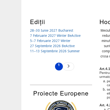
Ediții
Hoc
28‒30 Iunie 2027 Bucharest
Meciul
7 Februarie 2027 Winter BeActive
redus
5‒7 Februarie 2027 Winter
minut
27 Septembrie 2026 BeActive
sunt
11‒13 Septembrie 2026 Summer
compl
crosa 
Pagination
1
Next
Current
Art.4.
page
page
Pentru
urmatoa
pe
c
se
Proiecte Europene
el
pa
Art. 4
C