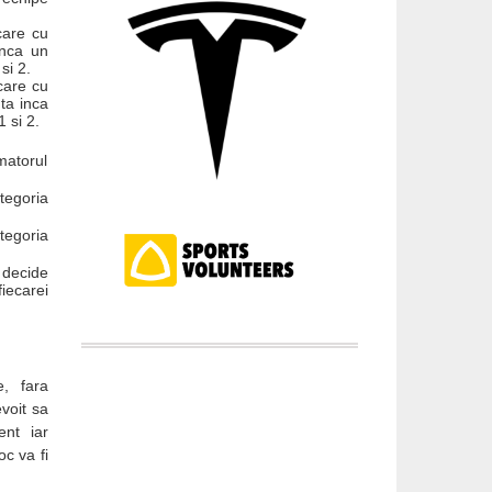
care cu
inca un
si 2.
care cu
ta inca
 si 2.
matorul
tegoria
tegoria
 decide
iecarei
, fara
evoit sa
ent iar
c va fi