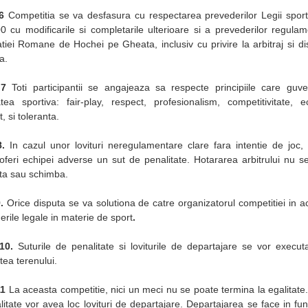
.6
Competitia se va desfasura cu respectarea prevederilor Legii sportu
0 cu modificarile si completarile ulterioare si a prevederilor regulam
tiei Romane de Hochei pe Gheata, inclusiv cu privire la arbitraj si dis
a.
.7
Toti participantii se angajeaza sa respecte principiile care guv
tatea sportiva: fair-play, respect, profesionalism, competitivitate, ec
, si toleranta.
8.
In cazul unor lovituri neregulamentare clare fara intentie de joc, a
oferi echipei adverse
un
sut de penalitate. Hotararea arbitrului nu s
ta sau schimba.
9.
Orice disputa se va solutiona de catre organizatorul competitiei in a
rile legale in materie de sport
.
.10.
Suturile de penalitate si loviturile de departajare se vor execut
tea terenului.
11
La aceasta competitie, nici un meci nu se poate termina la egalitate.
litate vor avea loc lovituri de departajare. Departajarea se face in fun