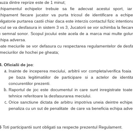
uza dintre reprize este de 1 minut;
chipamentul echipelor trebuie sa fie adecvat acestui sport, ia
hipament fiecare jucator va purta tricoul de identificare a echipe
ligatorie purtarea castii chiar daca este interzis contactul fizic intention
cul se va desfasura in sistem 3 vs 3, Jucatorii
se
vor
schimba la fiecar
u semnal sonor
.
Scopul jocului este acela de a marca mai multe golur
hipa adversa.
ate meciurile se vor defasura cu respectarea regulamentelor de desf
meciurilor de hochei pe gheata;
.4.
Oficialii de joc
:
Inainte de inceperea meciului, arbitrii vor completa/verifica foaia
pe baza legitimatiilor de participare si a actelor de identit
concurentilor prezenti.
Raportul de joc este documentul in care sunt inregistrate toate
tehnice referitoare la desfasurarea meciului.
Orice sanctiune dictata de arbitru impotriva uneia deintre echipe
penaliza cu un sut de penalitate de care va beneficia echipa adve
.5
Toti participantii sunt obligati sa respecte prezentul Regulament.