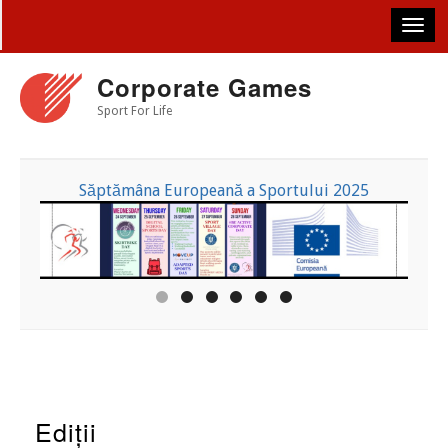
Skip
to
main
content
Corporate Games
Sport For Life
Săptămâna Europeană a Sportului 2025
Ediții