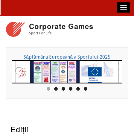
Skip
to
main
content
Corporate Games
Sport For Life
Săptămâna Europeană a Sportului 2025
Ediții