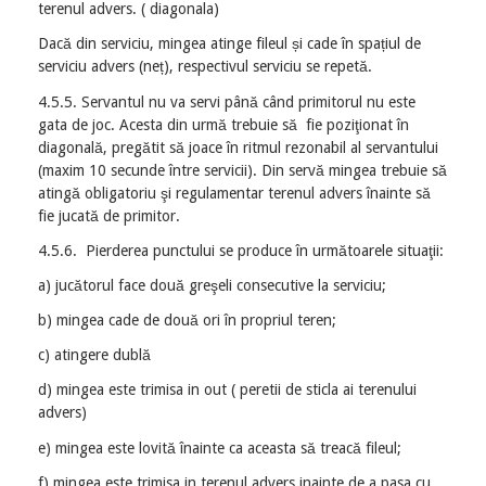
terenul advers. ( diagonala)
Dacă din serviciu, mingea atinge fileul și cade în spațiul de
serviciu advers (neț), respectivul serviciu se repetă.
4.5.5. Servantul nu va servi până când primitorul nu este
gata de joc. Acesta din urmă trebuie să fie poziţionat în
diagonală, pregătit să joace în ritmul rezonabil al servantului
(maxim 10 secunde între servicii). Din servă mingea trebuie să
atingă obligatoriu şi regulamentar terenul advers înainte să
fie jucată de primitor.
4.5.6. Pierderea punctului se produce în următoarele situaţii:
a) jucătorul face două greşeli consecutive la serviciu;
b) mingea cade de două ori în propriul teren;
c) atingere dublă
d) mingea este trimisa in out ( peretii de sticla ai terenului
advers)
e) mingea este lovită înainte ca aceasta să treacă fileul;
f) mingea este trimisa in terenul advers inainte de a pasa cu