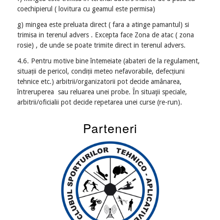
coechipierul ( lovitura cu geamul este permisa)
g) mingea este preluata direct ( fara a atinge pamantul) si
trimisa in terenul advers . Excepta face Zona de atac ( zona
rosie) , de unde se poate trimite direct in terenul advers.
4.6. Pentru motive bine întemeiate (abateri de la regulament,
situații de pericol, condiții meteo nefavorabile, defecțiuni
tehnice etc.) arbitrii/organizatorii pot decide amânarea,
întreruperea sau reluarea unei probe. În situaţii speciale,
arbitrii/oficialii pot decide repetarea unei curse (re-run).
Parteneri