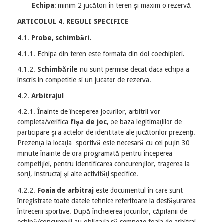
Echipa
: minim 2 jucători în teren şi maxim o rezervă
ARTICOLUL
4. REGULI SPECIFICE
4.1.
Probe, schimbări.
4.1.1. Echipa din teren este formata din doi coechipieri.
4.1.2.
Schimbările
nu sunt permise decat daca echipa a
inscris in competitie si un jucator de rezerva.
4.2.
Arbitrajul
4.2.1. Înainte de începerea jocurilor, arbitrii vor
completa/verifica
fişa de joc
, pe baza legitimaţiilor de
participare şi a actelor de identitate ale jucătorilor prezenţi.
Prezenţa la locaţia sportivă este necesară cu cel puţin 30
minute înainte de ora programată pentru începerea
competiţiei, pentru identificarea concurenţilor, tragerea la
sorţi, instructaj şi alte activităţi specifice.
4.2.2.
Foaia de arbitraj
este documentul în care sunt
înregistrate toate datele tehnice referitoare la desfăşurarea
întrecerii sportive. După încheierea jocurilor, căpitanii de
echipă/concurenţii au obligaţia să semneze foaia de arbitraj,