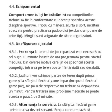
4.4.
Echipamentul
Comportamentul
şi
îmbrăcămintea
competitorilor
trebuie să fie în conformitate cu decenţa specifică acestei
discipline sportive. Tricou cu mânecă scurtă si sort, incaltari
adecvate pentru practicarea padbolului (exclus crampoane de
orice tip). Mingile sunt asigurate de către organizatori.
4.5.
Desfăşurarea jocului
4.5.1.
Prezenţa
la terenul de joc repartizat este necesară cu
cel puţin 30 minute înainte de ora programată pentru startul
meciului. Din diverse motive care ţin de specificul acestei
competiţii, intrarea pe teren poate fi întârziată sau decalată.
4.5.2. Jucătorii vor schimba partea de teren după primul
game şi la sfârşitul fiecărui game impar (începutul fiecărui
game par), iar pauzele respective nu trebuie să depăşească
un minut. Pentru tratarea unei probleme medicale se poate
acorda o pauză de 3 minute.
4.5.3.
Alternanţa la serviciu.
La sfârşitul fiecărui game
primitorul va deveni servant. Echipa care urmează să