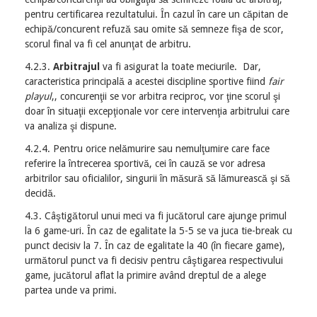
pentru certificarea rezultatului. În cazul în care un căpitan de
echipă/concurent refuză sau omite să semneze fişa de scor,
scorul final va fi cel anunţat de arbitru.
4.2.3.
Arbitrajul
va fi asigurat la toate meciurile. Dar,
caracteristica principală a acestei discipline sportive fiind
fair
playul
,, concurenţii se vor arbitra reciproc, vor ţine scorul şi
doar în situaţii excepţionale vor cere intervenţia arbitrului care
va analiza şi dispune.
4.2.4. Pentru orice nelămurire sau nemulţumire care face
referire la întrecerea sportivă, cei în cauză se vor adresa
arbitrilor sau oficialilor, singurii în măsură să lămurească şi să
decidă.
4.3. Câştigătorul unui meci va fi jucătorul care ajunge primul
la 6 game-uri. În caz de egalitate la 5-5 se va juca tie-break cu
punct decisiv la 7. În caz de egalitate la 40 (în fiecare game),
următorul punct va fi decisiv pentru câştigarea respectivului
game, jucătorul aflat la primire având dreptul de a alege
partea unde va primi.