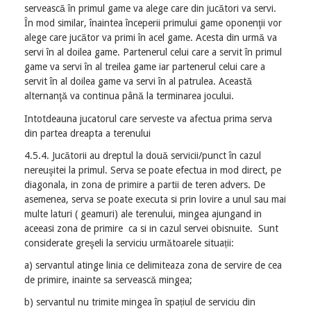
servească în primul game va alege care din jucători va servi.
În mod similar, înaintea începerii primului game oponenţii vor
alege care jucător va primi în acel game. Acesta din urmă va
servi în al doilea game. Partenerul celui care a servit în primul
game va servi în al treilea game iar partenerul celui care a
servit în al doilea game va servi în al patrulea. Această
alternanţă va continua până la terminarea jocului.
Intotdeauna jucatorul care serveste va afectua prima serva
din partea dreapta a terenului
4.5.4. Jucătorii au dreptul la două servicii/punct în cazul
nereuşitei la primul. Serva se poate efectua in mod direct, pe
diagonala, in zona de primire a partii de teren advers. De
asemenea, serva se poate executa si prin lovire a unul sau mai
multe laturi ( geamuri) ale terenului, mingea ajungand in
aceeasi zona de primire ca si in cazul servei obisnuite. Sunt
considerate greşeli la serviciu următoarele situații:
a) servantul atinge linia ce delimiteaza zona de servire de cea
de primire, inainte sa servească mingea;
b) servantul nu trimite mingea în spațiul de serviciu din