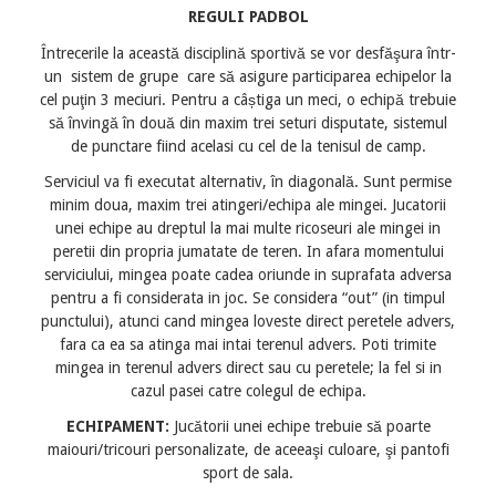
REGULI
PADBOL
Întrecerile la această disciplină sportivă se vor desfăşura într-
un sistem de grupe care să asigure participarea echipelor la
cel puţin 3 meciuri. Pentru a câștiga un meci, o echipă trebuie
să învingă în două din maxim trei seturi disputate, sistemul
de punctare fiind acelasi cu cel de la tenisul de camp.
Serviciul va fi executat alternativ, în diagonală. Sunt permise
minim doua, maxim trei atingeri/echipa ale mingei. Jucatorii
unei echipe au dreptul la mai multe ricoseuri ale mingei in
peretii din propria jumatate de teren. In afara momentului
serviciului, mingea poate cadea oriunde in suprafata adversa
pentru a fi considerata in joc. Se considera “out” (in timpul
punctului), atunci cand mingea loveste direct peretele advers,
fara ca ea sa atinga mai intai terenul advers. Poti trimite
mingea in terenul advers direct sau cu peretele; la fel si in
cazul pasei catre colegul de echipa.
ECHIPAMENT:
Jucătorii unei echipe trebuie să poarte
maiouri/tricouri personalizate, de aceeaşi culoare, şi pantofi
sport de sala.