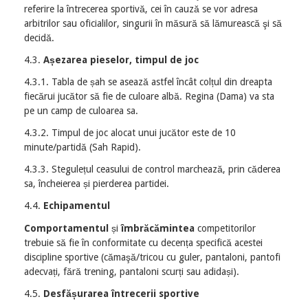
referire la întrecerea sportivă, cei în cauză se vor adresa
arbitrilor sau oficialilor, singurii în măsură să lămurească şi să
decidă.
4.3.
Așezarea pieselor, timpul de joc
4.3.1. Tabla de șah se asează astfel încât colțul din dreapta
fiecărui jucător să fie de culoare albă. Regina (Dama) va sta
pe un camp de culoarea sa.
4.3.2. Timpul de joc alocat unui jucător este de 10
minute/partidă (Sah Rapid).
4.3.3. Stegulețul ceasului de control marchează, prin căderea
sa, încheierea și pierderea partidei.
4.4.
Echipamentul
Comportamentul
și
îmbrăcămintea
competitorilor
trebuie să fie în conformitate cu decența specifică acestei
discipline sportive (cămaşă/tricou cu guler, pantaloni, pantofi
adecvați, fără trening, pantaloni scurți sau adidași).
4.5.
Desfășurarea întrecerii sportive