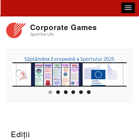
Skip
to
main
content
Corporate Games
Sport For Life
Săptămâna Europeană a Sportului 2025
Ediții