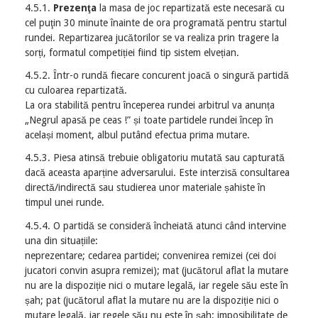
4.5.1.
Prezenţa
la masa de joc repartizată este necesară cu
cel puţin 30 minute înainte de ora programată pentru startul
rundei. Repartizarea jucătorilor se va realiza prin tragere la
sorți, formatul competiției fiind tip sistem elvețian.
4.5.2. Într-o rundă fiecare concurent joacă o singură partidă
cu culoarea repartizată.
La ora stabilită pentru începerea rundei arbitrul va anunța
„Negrul apasă pe ceas !” și toate partidele rundei încep în
același moment, albul putând efectua prima mutare.
4.5.3. Piesa atinsă trebuie obligatoriu mutată sau capturată
dacă aceasta aparține adversarului. Este interzisă consultarea
directă/indirectă sau studierea unor materiale șahiste în
timpul unei runde.
4.5.4. O partidă se consideră încheiată atunci când intervine
una din situațiile:
neprezentare; cedarea partidei; convenirea remizei (cei doi
jucatori convin asupra remizei); mat (jucătorul aflat la mutare
nu are la dispoziție nici o mutare legală, iar regele său este în
șah; pat (jucătorul aflat la mutare nu are la dispoziție nici o
mutare legală, iar regele său nu este în șah; imposibilitate de