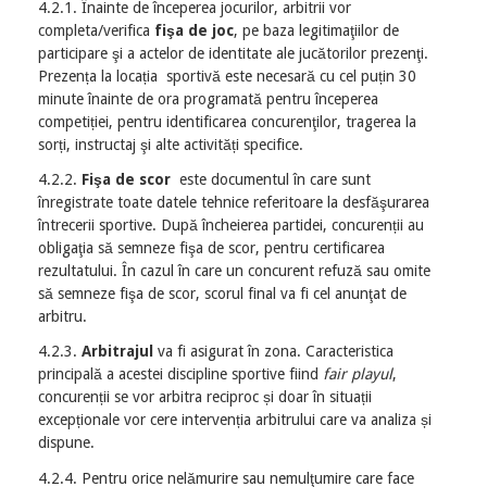
4.2.1. Înainte de începerea jocurilor, arbitrii vor
completa/verifica
fişa de joc
, pe baza legitimaţiilor de
participare şi a actelor de identitate ale jucătorilor prezenţi.
Prezența la locația sportivă este necesară cu cel puțin 30
minute înainte de ora programată pentru începerea
competiției, pentru identificarea concurenţilor, tragerea la
sorți, instructaj şi alte activități specifice.
4.2.2.
Fişa de scor
este documentul în care sunt
înregistrate toate datele tehnice referitoare la desfăşurarea
întrecerii sportive. După încheierea partidei, concurenții au
obligaţia să semneze fişa de scor, pentru certificarea
rezultatului. În cazul în care un concurent refuză sau omite
să semneze fişa de scor, scorul final va fi cel anunţat de
arbitru.
4.2.3.
Arbitrajul
va fi asigurat în zona. Caracteristica
principală a acestei discipline sportive fiind
fair playul
,
concurenții se vor arbitra reciproc și doar în situații
excepționale vor cere intervenția arbitrului care va analiza și
dispune.
4.2.4. Pentru orice nelămurire sau nemulţumire care face