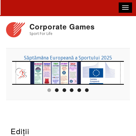
Skip
to
main
content
Corporate Games
Sport For Life
Săptămâna Europeană a Sportului 2025
Ediții