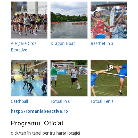
Alergare Cros
Dragon Boat
Baschet in 3
BeActive
Catchball
Fotbal in 6
Fotbal Tenis
http://romaniabeactive.ro
Programul Oficial
click/tap în tabel pentru harta locației