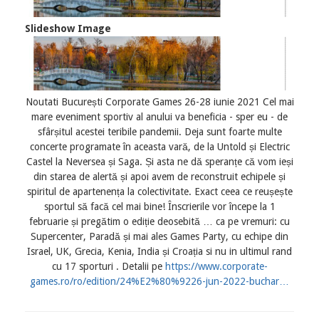
Slideshow Image
Noutati București Corporate Games 26-28 iunie 2021 Cel mai
mare eveniment sportiv al anului va beneficia - sper eu - de
sfârșitul acestei teribile pandemii. Deja sunt foarte multe
concerte programate în aceasta vară, de la Untold și Electric
Castel la Neversea și Saga. Și asta ne dă speranțe că vom ieși
din starea de alertă și apoi avem de reconstruit echipele și
spiritul de apartenența la colectivitate. Exact ceea ce reușește
sportul să facă cel mai bine! Înscrierile vor începe la 1
februarie și pregătim o ediție deosebită … ca pe vremuri: cu
Supercenter, Paradă și mai ales Games Party, cu echipe din
Israel, UK, Grecia, Kenia, India și Croația si nu in ultimul rand
cu 17 sporturi . Detalii pe
https://www.corporate-
games.ro/ro/edition/24%E2%80%9226-jun-2022-buchar…