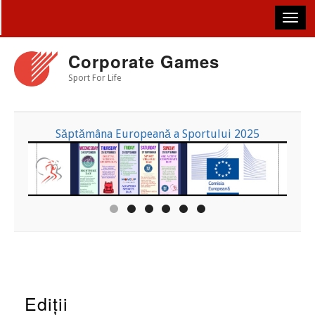
Skip
to
main
content
Corporate Games
Sport For Life
Săptămâna Europeană a Sportului 2025
Ediții