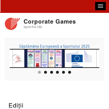
Skip
to
main
content
Corporate Games
Sport For Life
Săptămâna Europeană a Sportului 2025
Ediții