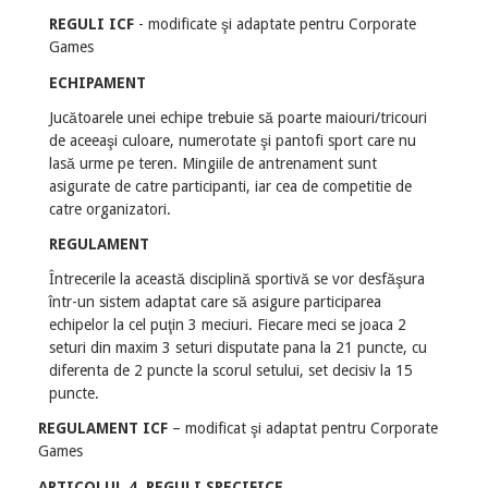
REGULI ICF
- modificate şi adaptate pentru Corporate
Games
ECHIPAMENT
Jucătoarele unei echipe trebuie să poarte maiouri/tricouri
de aceeaşi culoare, numerotate şi pantofi sport care nu
lasă urme pe teren. Mingiile de antrenament sunt
asigurate de catre participanti, iar cea de competitie de
catre organizatori.
REGULAMENT
Întrecerile la această disciplină sportivă se vor desfăşura
într-un sistem adaptat care să asigure participarea
echipelor la cel puţin 3 meciuri. Fiecare meci se joaca 2
seturi din maxim 3 seturi disputate pana la 21 puncte, cu
diferenta de 2 puncte la scorul setului, set decisiv la 15
puncte.
REGULAMENT ICF
– modificat şi adaptat pentru Corporate
Games
ARTICOLUL 4. REGULI SPECIFICE