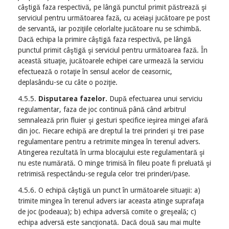
câştigă faza respectivă, pe lângă punctul primit păstrează şi
serviciul pentru următoarea fază, cu aceiaşi jucătoare pe post
de servantă, iar poziţiile celorlalte jucătoare nu se schimbă.
Dacă echipa la primire câştigă faza respectivă, pe lângă
punctul primit câştigă şi serviciul pentru următoarea fază. În
această situaţie, jucătoarele echipei care urmează la serviciu
efectuează o rotaţie în sensul acelor de ceasornic,
deplasându-se cu câte o poziţie.
4.5.5.
Disputarea fazelor.
După efectuarea unui serviciu
regulamentar, faza de joc continuă până când arbitrul
semnalează prin fluier şi gesturi specifice ieşirea mingei afară
din joc. Fiecare echipă are dreptul la trei prinderi şi trei pase
regulamentare pentru a retrimite mingea în terenul advers.
Atingerea rezultată în urma blocajului este regulamentară şi
nu este numărată. O minge trimisă în fileu poate fi preluată şi
retrimisă respectându-se regula celor trei prinderi/pase.
4.5.6. O echipă câştigă un punct în următoarele situaţii: a)
trimite mingea în terenul advers iar aceasta atinge suprafaţa
de joc (podeaua); b) echipa adversă comite o greşeală; c)
echipa adversă este sancţionată. Dacă două sau mai multe