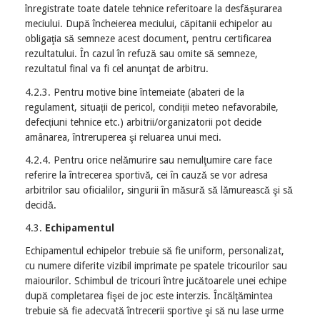
înregistrate toate datele tehnice referitoare la desfăşurarea
meciului. După încheierea meciului, căpitanii echipelor au
obligaţia să semneze acest document, pentru certificarea
rezultatului. În cazul în refuză sau omite să semneze,
rezultatul final va fi cel anunţat de arbitru.
4.2.3. Pentru motive bine întemeiate (abateri de la
regulament, situații de pericol, condiții meteo nefavorabile,
defecțiuni tehnice etc.) arbitrii/organizatorii pot decide
amânarea, întreruperea şi reluarea unui meci.
4.2.4. Pentru orice nelămurire sau nemulţumire care face
referire la întrecerea sportivă, cei în cauză se vor adresa
arbitrilor sau oficialilor, singurii în măsură să lămurească şi să
decidă.
4.3.
Echipamentul
Echipamentul echipelor trebuie să fie uniform, personalizat,
cu numere diferite vizibil imprimate pe spatele tricourilor sau
maiourilor. Schimbul de tricouri între jucătoarele unei echipe
după completarea fişei de joc este interzis. Încălţămintea
trebuie să fie adecvată întrecerii sportive şi să nu lase urme