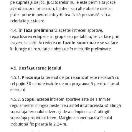
pe suprafaţa de joc. Jucătoarelor nu le este permis sa joace
având asupra lor ceasuri, bijuterii sau alte obiecte care ar
putea pune în pericol integritatea fizică personală sau a
celorlalte jucătoare.
4.4. În
faza preliminară
acestei întreceri sportive,
repartizarea echipelor în grupe sau pe tablou, se va face prin
tragere la sorţi. Accederea în
fazele superioare
se va face
în funcţie de rezultatele obţinute în meciurile preliminare.
4.5.
Desfăşurarea jocului
4.5.1.
Prezenţa
la terenul de joc repartizat este necesară cu
cel puţin 30 minute înainte de ora programată pentru startul
meciului.
4.5.2.
Scopul
acestei întreceri sportive este de a trimite
regulamentar mingea peste fileu astfel încât aceasta să atingă
suprafaţa terenului advers şi de a o împiedica să atingă
suprafaţa propriului teren. Marginea superioară a fileului
trebuie să fie plasată la 2,24 m.