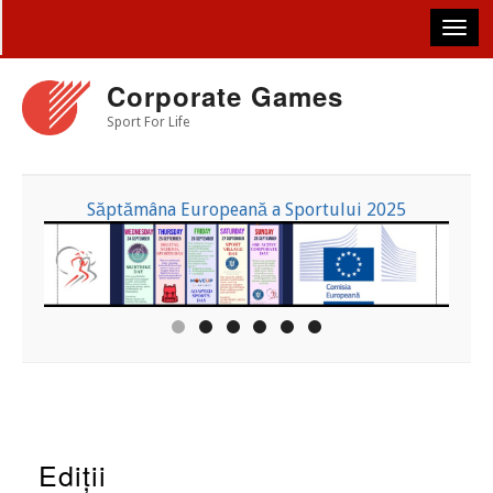
Skip
to
main
content
Corporate Games
Sport For Life
Săptămâna Europeană a Sportului 2025
Ediții