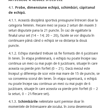
4.1.
Probe, dimensiune echipă, schimbări, căpitanul
de echipă.
4.1.1. Această disciplină sportivă presupune întreceri doar la
categoria feminin. Fiecare meci se joaca 2 seturi din maxim 3
seturi disputate pana la 21 puncte. În caz de egalitate la
finalul unui set (14 – 14; 20 – 20), fazele se vor disputa în
continuare până când o echipă se va distanța la două
puncte.
4.1.2. Echipa standard trebuie să fie formată din 6 jucătoare
în teren. În etapa preliminară, o echipă nu poate începe sau
continua un meci cu mai puţin de 6 jucătoare, situaţie în care
aceasta va pierde prin forfeit (0 – 21). Dacă meciul este
început şi diferenţa de scor este mai mare de 15 de puncte, se
va consemna scorul din teren. În etapa superioară, o echipă
nu poate începe sau continua un meci cu mai puţin de 6
jucătoare, situaţie în care aceasta va pierde prin forfeit (0 – 2
la seturi, 0 – 21/fiecare set).
4.1.3.
Schimbările
nelimitate sunt permise doar în
momentele de întrerupere ale jocului, în zona desemnată