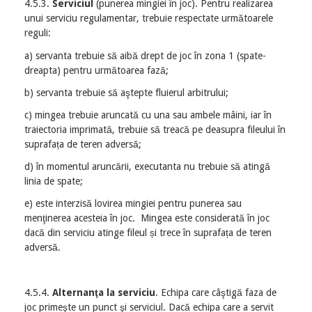
4.5.3.
Serviciul
(punerea mingiei în joc). Pentru realizarea
unui serviciu regulamentar, trebuie respectate următoarele
reguli:
a) servanta trebuie să aibă drept de joc în zona 1 (spate-
dreapta) pentru următoarea fază;
b) servanta trebuie să aştepte fluierul arbitrului;
c) mingea trebuie aruncată cu una sau ambele mâini, iar în
traiectoria imprimată, trebuie să treacă pe deasupra fileului în
suprafața de teren adversă;
d) în momentul aruncării, executanta nu trebuie să atingă
linia de spate;
e) este interzisă lovirea mingiei pentru punerea sau
menţinerea acesteia în joc. Mingea este considerată în joc
dacă din serviciu atinge fileul și trece în suprafața de teren
adversă.
4.5.4.
Alternanţa la serviciu
. Echipa care câştigă faza de
joc primeşte un punct şi serviciul. Dacă echipa care a servit