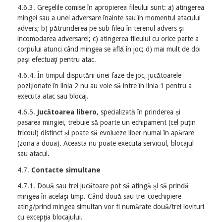
4.6.3. Greşelile comise în apropierea fileului sunt: a) atingerea
mingei sau a unei adversare înainte sau în momentul atacului
advers; b) pătrunderea pe sub fileu în terenul advers şi
incomodarea adversarei; c) atingerea fileului cu orice parte a
corpului atunci când mingea se află în joc; d) mai mult de doi
paşi efectuaţi pentru atac.
4.6.4. În timpul disputării unei faze de joc, jucătoarele
poziţionate în linia 2 nu au voie să intre în linia 1 pentru a
executa atac sau blocaj.
4.6.5.
Jucătoarea libero
, specializată în prinderea și
pasarea mingiei, trebuie să poarte un echipament (cel puțin
tricoul) distinct și poate să evolueze liber numai în apărare
(zona a doua). Aceasta nu poate executa serviciul, blocajul
sau atacul.
4.7.
Contacte simultane
4.7.1. Două sau trei jucătoare pot să atingă şi să prindă
mingea în acelaşi timp. Când două sau trei coechipiere
ating/prind mingea simultan vor fi numărate două/trei lovituri
cu excepţia blocajului.