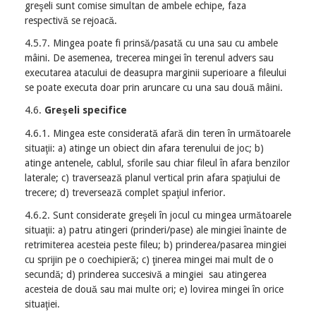
greşeli sunt comise simultan de ambele echipe, faza
respectivă se rejoacă.
4.5.7. Mingea poate fi prinsă/pasată cu una sau cu ambele
mâini. De asemenea, trecerea mingei în terenul advers sau
executarea atacului de deasupra marginii superioare a fileului
se poate executa doar prin aruncare cu una sau două mâini.
4.6.
Greşeli specifice
4.6.1. Mingea este considerată afară din teren în următoarele
situaţii: a) atinge un obiect din afara terenului de joc; b)
atinge antenele, cablul, sforile sau chiar fileul în afara benzilor
laterale; c) traversează planul vertical prin afara spaţiului de
trecere; d) treversează complet spaţiul inferior.
4.6.2. Sunt considerate greşeli în jocul cu mingea următoarele
situaţii: a) patru atingeri (prinderi/pase) ale mingiei înainte de
retrimiterea acesteia peste fileu; b) prinderea/pasarea mingiei
cu sprijin pe o coechipieră; c) ţinerea mingei mai mult de o
secundă; d) prinderea succesivă a mingiei sau atingerea
acesteia de două sau mai multe ori; e) lovirea mingei în orice
situaţiei.