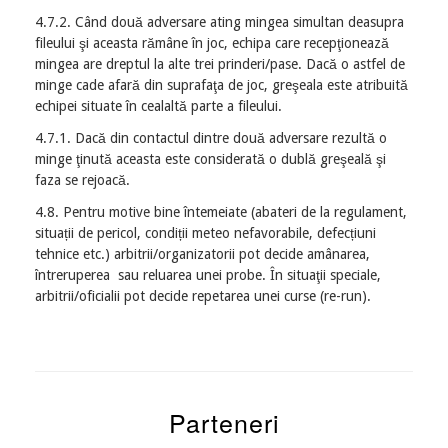
4.7.2. Când două adversare ating mingea simultan deasupra
fileului şi aceasta rămâne în joc, echipa care recepţionează
mingea are dreptul la alte trei prinderi/pase. Dacă o astfel de
minge cade afară din suprafaţa de joc, greşeala este atribuită
echipei situate în cealaltă parte a fileului.
4.7.1. Dacă din contactul dintre două adversare rezultă o
minge ţinută aceasta este considerată o dublă greşeală şi
faza se rejoacă.
4.8. Pentru motive bine întemeiate (abateri de la regulament,
situații de pericol, condiții meteo nefavorabile, defecțiuni
tehnice etc.) arbitrii/organizatorii pot decide amânarea,
întreruperea sau reluarea unei probe. În situaţii speciale,
arbitrii/oficialii pot decide repetarea unei curse (re-run).
Parteneri