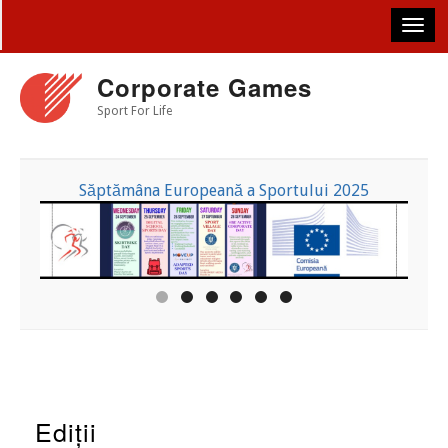
Skip
to
main
content
Corporate Games
Sport For Life
Săptămâna Europeană a Sportului 2025
Ediții