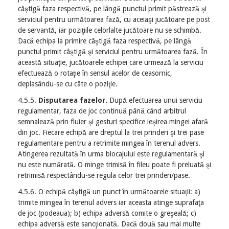
câştigă faza respectivă, pe lângă punctul primit păstrează şi
serviciul pentru următoarea fază, cu aceiaşi jucătoare pe post
de servantă, iar poziţiile celorlalte jucătoare nu se schimbă.
Dacă echipa la primire câştigă faza respectivă, pe lângă
punctul primit câştigă şi serviciul pentru următoarea fază. În
această situaţie, jucătoarele echipei care urmează la serviciu
efectuează o rotaţie în sensul acelor de ceasornic,
deplasându-se cu câte o poziţie.
4.5.5.
Disputarea fazelor.
După efectuarea unui serviciu
regulamentar, faza de joc continuă până când arbitrul
semnalează prin fluier şi gesturi specifice ieşirea mingei afară
din joc. Fiecare echipă are dreptul la trei prinderi şi trei pase
regulamentare pentru a retrimite mingea în terenul advers.
Atingerea rezultată în urma blocajului este regulamentară şi
nu este numărată. O minge trimisă în fileu poate fi preluată şi
retrimisă respectându-se regula celor trei prinderi/pase.
4.5.6. O echipă câştigă un punct în următoarele situaţii: a)
trimite mingea în terenul advers iar aceasta atinge suprafaţa
de joc (podeaua); b) echipa adversă comite o greşeală; c)
echipa adversă este sancţionată. Dacă două sau mai multe