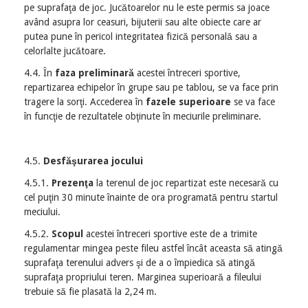
pe suprafaţa de joc. Jucătoarelor nu le este permis sa joace
având asupra lor ceasuri, bijuterii sau alte obiecte care ar
putea pune în pericol integritatea fizică personală sau a
celorlalte jucătoare.
4.4. În
faza preliminară
acestei întreceri sportive,
repartizarea echipelor în grupe sau pe tablou, se va face prin
tragere la sorţi. Accederea în
fazele superioare
se va face
în funcţie de rezultatele obţinute în meciurile preliminare.
4.5.
Desfăşurarea jocului
4.5.1.
Prezenţa
la terenul de joc repartizat este necesară cu
cel puţin 30 minute înainte de ora programată pentru startul
meciului.
4.5.2.
Scopul
acestei întreceri sportive este de a trimite
regulamentar mingea peste fileu astfel încât aceasta să atingă
suprafaţa terenului advers şi de a o împiedica să atingă
suprafaţa propriului teren. Marginea superioară a fileului
trebuie să fie plasată la 2,24 m.