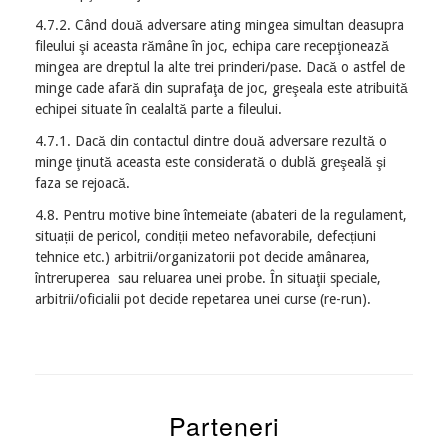
4.7.2. Când două adversare ating mingea simultan deasupra
fileului şi aceasta rămâne în joc, echipa care recepţionează
mingea are dreptul la alte trei prinderi/pase. Dacă o astfel de
minge cade afară din suprafaţa de joc, greşeala este atribuită
echipei situate în cealaltă parte a fileului.
4.7.1. Dacă din contactul dintre două adversare rezultă o
minge ţinută aceasta este considerată o dublă greşeală şi
faza se rejoacă.
4.8. Pentru motive bine întemeiate (abateri de la regulament,
situații de pericol, condiții meteo nefavorabile, defecțiuni
tehnice etc.) arbitrii/organizatorii pot decide amânarea,
întreruperea sau reluarea unei probe. În situaţii speciale,
arbitrii/oficialii pot decide repetarea unei curse (re-run).
Parteneri