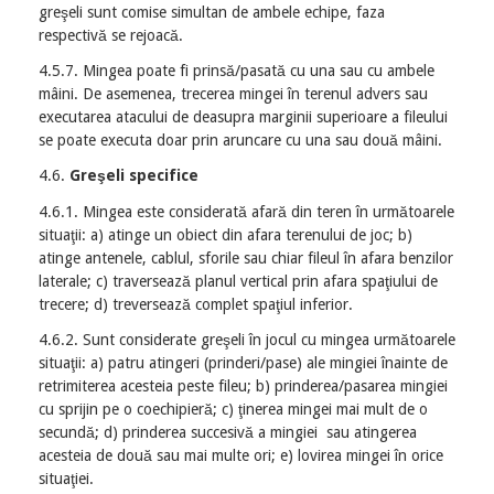
greşeli sunt comise simultan de ambele echipe, faza
respectivă se rejoacă.
4.5.7. Mingea poate fi prinsă/pasată cu una sau cu ambele
mâini. De asemenea, trecerea mingei în terenul advers sau
executarea atacului de deasupra marginii superioare a fileului
se poate executa doar prin aruncare cu una sau două mâini.
4.6.
Greşeli specifice
4.6.1. Mingea este considerată afară din teren în următoarele
situaţii: a) atinge un obiect din afara terenului de joc; b)
atinge antenele, cablul, sforile sau chiar fileul în afara benzilor
laterale; c) traversează planul vertical prin afara spaţiului de
trecere; d) treversează complet spaţiul inferior.
4.6.2. Sunt considerate greşeli în jocul cu mingea următoarele
situaţii: a) patru atingeri (prinderi/pase) ale mingiei înainte de
retrimiterea acesteia peste fileu; b) prinderea/pasarea mingiei
cu sprijin pe o coechipieră; c) ţinerea mingei mai mult de o
secundă; d) prinderea succesivă a mingiei sau atingerea
acesteia de două sau mai multe ori; e) lovirea mingei în orice
situaţiei.