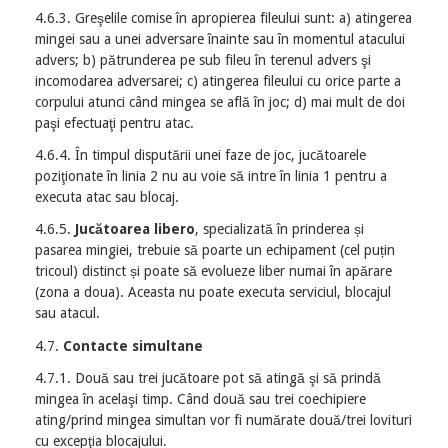
4.6.3. Greşelile comise în apropierea fileului sunt: a) atingerea
mingei sau a unei adversare înainte sau în momentul atacului
advers; b) pătrunderea pe sub fileu în terenul advers şi
incomodarea adversarei; c) atingerea fileului cu orice parte a
corpului atunci când mingea se află în joc; d) mai mult de doi
paşi efectuaţi pentru atac.
4.6.4. În timpul disputării unei faze de joc, jucătoarele
poziţionate în linia 2 nu au voie să intre în linia 1 pentru a
executa atac sau blocaj.
4.6.5.
Jucătoarea libero
, specializată în prinderea și
pasarea mingiei, trebuie să poarte un echipament (cel puțin
tricoul) distinct și poate să evolueze liber numai în apărare
(zona a doua). Aceasta nu poate executa serviciul, blocajul
sau atacul.
4.7.
Contacte simultane
4.7.1. Două sau trei jucătoare pot să atingă şi să prindă
mingea în acelaşi timp. Când două sau trei coechipiere
ating/prind mingea simultan vor fi numărate două/trei lovituri
cu excepţia blocajului.