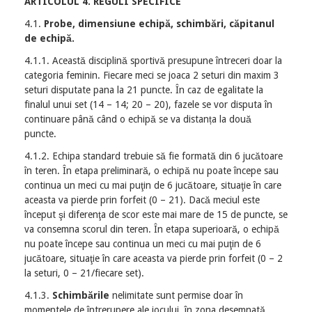
ARTICOLUL 4. REGULI SPECIFICE
4.1.
Probe, dimensiune echipă, schimbări, căpitanul
de echipă.
4.1.1. Această disciplină sportivă presupune întreceri doar la
categoria feminin. Fiecare meci se joaca 2 seturi din maxim 3
seturi disputate pana la 21 puncte. În caz de egalitate la
finalul unui set (14 – 14; 20 – 20), fazele se vor disputa în
continuare până când o echipă se va distanța la două
puncte.
4.1.2. Echipa standard trebuie să fie formată din 6 jucătoare
în teren. În etapa preliminară, o echipă nu poate începe sau
continua un meci cu mai puţin de 6 jucătoare, situaţie în care
aceasta va pierde prin forfeit (0 – 21). Dacă meciul este
început şi diferenţa de scor este mai mare de 15 de puncte, se
va consemna scorul din teren. În etapa superioară, o echipă
nu poate începe sau continua un meci cu mai puţin de 6
jucătoare, situaţie în care aceasta va pierde prin forfeit (0 – 2
la seturi, 0 – 21/fiecare set).
4.1.3.
Schimbările
nelimitate sunt permise doar în
momentele de întrerupere ale jocului, în zona desemnată