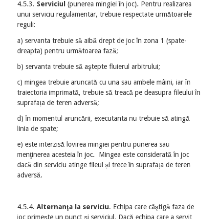
4.5.3.
Serviciul
(punerea mingiei în joc). Pentru realizarea
unui serviciu regulamentar, trebuie respectate următoarele
reguli:
a) servanta trebuie să aibă drept de joc în zona 1 (spate-
dreapta) pentru următoarea fază;
b) servanta trebuie să aştepte fluierul arbitrului;
c) mingea trebuie aruncată cu una sau ambele mâini, iar în
traiectoria imprimată, trebuie să treacă pe deasupra fileului în
suprafața de teren adversă;
d) în momentul aruncării, executanta nu trebuie să atingă
linia de spate;
e) este interzisă lovirea mingiei pentru punerea sau
menţinerea acesteia în joc. Mingea este considerată în joc
dacă din serviciu atinge fileul și trece în suprafața de teren
adversă.
4.5.4.
Alternanţa la serviciu
. Echipa care câştigă faza de
joc primeşte un punct şi serviciul. Dacă echipa care a servit