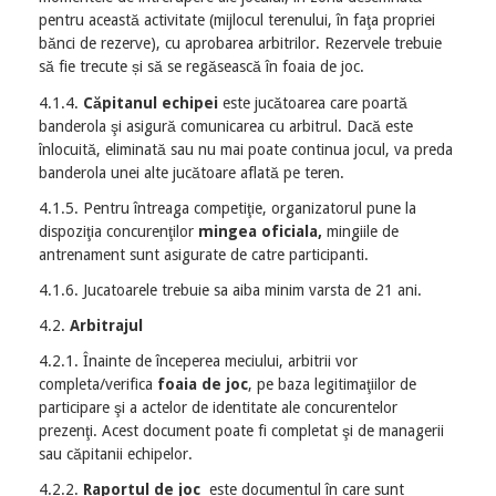
pentru această activitate (mijlocul terenului, în faţa propriei
bănci de rezerve), cu aprobarea arbitrilor. Rezervele trebuie
să fie trecute și să se regăsească în foaia de joc.
4.1.4.
Căpitanul echipei
este jucătoarea care poartă
banderola şi asigură comunicarea cu arbitrul. Dacă este
înlocuită, eliminată sau nu mai poate continua jocul, va preda
banderola unei alte jucătoare aflată pe teren.
4.1.5. Pentru întreaga competiţie, organizatorul pune la
dispoziţia concurenţilor
mingea oficiala,
mingiile de
antrenament sunt asigurate de catre participanti.
4.1.6. Jucatoarele trebuie sa aiba minim varsta de 21 ani.
4.2.
Arbitrajul
4.2.1. Înainte de începerea meciului, arbitrii vor
completa/verifica
foaia de joc
, pe baza legitimaţiilor de
participare şi a actelor de identitate ale concurentelor
prezenţi. Acest document poate fi completat şi de managerii
sau căpitanii echipelor.
4.2.2.
Raportul de joc
este documentul în care sunt