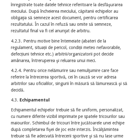
înregistrate toate datele tehnice referitoare la desfăşurarea
meciului. După încheierea meciului, căpitanii echipelor au
obligaţia să semneze acest document, pentru certificarea
rezultatului. În cazul în refuză sau omite să semneze,
rezultatul final va fi cel anunţat de arbitru.
4.2.3. Pentru motive bine întemeiate (abateri de la
regulament, situații de pericol, condiții meteo nefavorabile,
defecțiuni tehnice etc.) arbitrii/organizatorii pot decide
amânarea, întreruperea şi reluarea unui meci.
4.2.4. Pentru orice nelămurire sau nemulţumire care face
referire la întrecerea sportivă, cei în cauză se vor adresa
arbitrilor sau oficialilor, singurii în măsură să lămurească şi să
decidă.
4.3.
Echipamentul
Echipamentul echipelor trebuie să fie uniform, personalizat,
cu numere diferite vizibil imprimate pe spatele tricourilor sau
maiourilor. Schimbul de tricouri între jucătoarele unei echipe
după completarea fişei de joc este interzis. Încălţămintea
trebuie să fie adecvată întrecerii sportive şi să nu lase urme