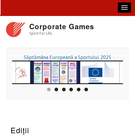
Skip
to
main
content
Corporate Games
Sport For Life
Săptămâna Europeană a Sportului 2025
Ediții