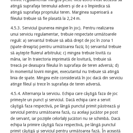
atingă suprafaţa terenului advers şi de a o împiedica să
atingă suprafaţa propriului teren. Marginea superioară a
fileului trebuie să fie plasată la 2,24 m.
4.5.3. Serviciul (punerea mingiei în joc). Pentru realizarea
unui serviciu regulamentar, trebuie respectate următoarele
reguli: a) servantul trebuie să aibă drept de joc în zona 1
(spate-dreapta) pentru următoarea fază; b) servantul trebuie
să aştepte fluierul arbitrului; c) mingea trebuie lovită cu
mâna, iar în traiectoria imprimată de lovitură, trebuie să
treacă pe deasupra fileului în suprafața de teren adversă; d)
în momentul lovirii mingiei, executantul nu trebuie să atingă
linia de spate. Mingea este considerată în joc dacă din serviciu
atinge fileul și trece în suprafața de teren adversă.
4.5.4. Alternanţa la serviciu. Echipa care câştigă faza de joc
primeşte un punct şi serviciul. Dacă echipa care a servit
câştigă faza respectivă, pe lângă punctul primit păstrează şi
serviciul pentru următoarea fază, cu acelaşi jucător pe post
de servant, iar poziţiile celorlalţi jucători nu se schimbă. Dacă
echipa la primire câştigă faza respectivă, pe lângă punctul
primit câştigă şi serviciul pentru următoarea fază. În această