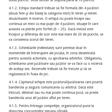
două puncte. Setul decisiv se disputa pana la 10 puncte.
4.1.2. Echipa standard trebuie să fie formată din 4 jucători
(două fete şi doi băieţi la categoria mixt) în teren şi minim
două/maxim 4 rezerve. O echipă nu poate începe sau
continua un meci cu mai puţin de 4 jucători, situaţie în care
aceasta va pierde prin forfeit (0 – 25). Dacă meciul este
început şi diferenţa de scor este mai mare de 20 de puncte, se
va consemna scorul din teren.
4.1.3. Schimbările (nelimitate) sunt permise doar în
momentele de întrerupere ale jocului, în zona desemnată
pentru această activitate, cu aprobarea arbitrilor. Obligatoriu,
schimbarea unei jucătoare sau jucător se va face cu o rezervă
de acelaşi sex. Rezervele trebuie să fie trecute și să se
regăsească în foaia de joc.
4.1.4. Căpitanul echipei este jucătorul/jucătoarea care poartă
banderola şi asigură comunicarea cu arbitrul. Dacă este
înlocuit, eliminat sau nu mai poate continua jocul, va preda
banderola unui alt jucător aflat pe teren.
4.1.5. Pentru întreaga competiţie, organizatorul pune la
dispoziţia concurenţilor mingea oficială.