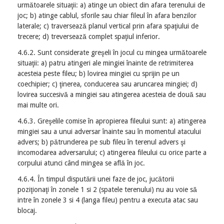
următoarele situaţii: a) atinge un obiect din afara terenului de
joc; b) atinge cablul, sforile sau chiar fileul în afara benzilor
laterale; c) traversează planul vertical prin afara spaţiului de
trecere; d) treversează complet spaţiul inferior.
4.6.2. Sunt considerate greşeli în jocul cu mingea următoarele
situaţii: a) patru atingeri ale mingiei înainte de retrimiterea
acesteia peste fileu; b) lovirea mingiei cu sprijin pe un
coechipier; c) ţinerea, conducerea sau aruncarea mingiei; d)
lovirea succesivă a mingiei sau atingerea acesteia de două sau
mai multe ori.
4.6.3. Greşelile comise în apropierea fileului sunt: a) atingerea
mingiei sau a unui adversar înainte sau în momentul atacului
advers; b) pătrunderea pe sub fileu în terenul advers şi
incomodarea adversarului; c) atingerea fileului cu orice parte a
corpului atunci când mingea se află în joc.
4.6.4. În timpul disputării unei faze de joc, jucătorii
poziţionaţi în zonele 1 si 2 (spatele terenului) nu au voie să
intre în zonele 3 si 4 (langa fileu) pentru a executa atac sau
blocaj.