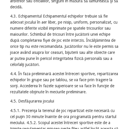
arbitrilor sau oficialilor, singurii în măsură să lămurească şi să
decidă.
4.3. Echipamentul Echipamentul echipelor trebuie să fie
adecvat jocului în aer liber, pe nisip, uniform, personalizat, cu
numere diferite vizibil imprimate pe spatele tricourilor sau
maiourilor. Schimbul de tricouri între jucătorii unei echipe
după completarea fişei de joc este interzis. Încălţămintea de
orice tip nu este recomandata. Jucătorilor nu le este permis sa
joace având asupra lor ceasuri, bijuterii sau alte obiecte care
ar putea pune în pericol integritatea fizică personală sau a
celorlalţi jucători.
4.4. În faza preliminară acestei întreceri sportive, repartizarea
echipelor în grupe sau pe tablou, se va face prin tragere la
sorţi. Accederea în fazele superioare se va face în funcţie de
rezultatele obţinute în meciurile preliminare.
4.5. Desfăşurarea jocului
4.5.1. Prezenţa la terenul de joc repartizat este necesară cu
cel puţin 30 minute înainte de ora programată pentru startul
meciului. 4.5.2. Scopul acestei întreceri sportive este de a
trimite regulamentar mingea peste fileu astfel încât aceasta să