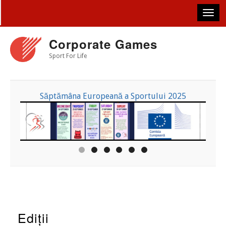
Skip
to
main
content
Corporate Games
Sport For Life
Săptămâna Europeană a Sportului 2025
Ediții