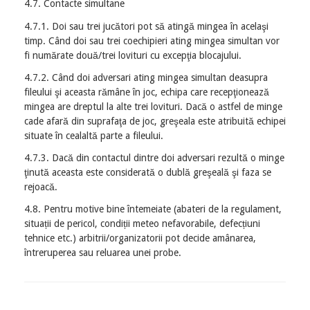
4.7. Contacte simultane
4.7.1. Doi sau trei jucători pot să atingă mingea în acelaşi
timp. Când doi sau trei coechipieri ating mingea simultan vor
fi numărate două/trei lovituri cu excepţia blocajului.
4.7.2. Când doi adversari ating mingea simultan deasupra
fileului şi aceasta rămâne în joc, echipa care recepţionează
mingea are dreptul la alte trei lovituri. Dacă o astfel de minge
cade afară din suprafaţa de joc, greşeala este atribuită echipei
situate în cealaltă parte a fileului.
4.7.3. Dacă din contactul dintre doi adversari rezultă o minge
ţinută aceasta este considerată o dublă greşeală şi faza se
rejoacă.
4.8. Pentru motive bine întemeiate (abateri de la regulament,
situații de pericol, condiții meteo nefavorabile, defecțiuni
tehnice etc.) arbitrii/organizatorii pot decide amânarea,
întreruperea sau reluarea unei probe.