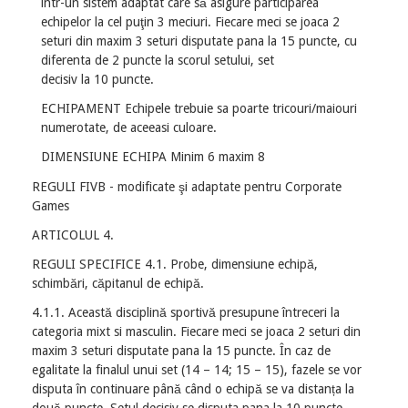
într-un sistem adaptat care să asigure participarea
echipelor la cel puţin 3 meciuri. Fiecare meci se joaca 2
seturi din maxim 3 seturi disputate pana la 15 puncte, cu
diferenta de 2 puncte la scorul setului, set
decisiv la 10 puncte.
ECHIPAMENT Echipele trebuie sa poarte tricouri/maiouri
numerotate, de aceeasi culoare.
DIMENSIUNE ECHIPA Minim 6 maxim 8
REGULI FIVB - modificate şi adaptate pentru Corporate
Games
ARTICOLUL 4.
REGULI SPECIFICE 4.1. Probe, dimensiune echipă,
schimbări, căpitanul de echipă.
4.1.1. Această disciplină sportivă presupune întreceri la
categoria mixt si masculin. Fiecare meci se joaca 2 seturi din
maxim 3 seturi disputate pana la 15 puncte. În caz de
egalitate la finalul unui set (14 – 14; 15 – 15), fazele se vor
disputa în continuare până când o echipă se va distanța la