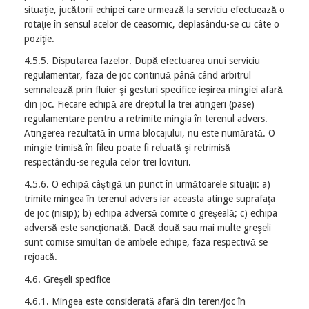
situaţie, jucătorii echipei care urmează la serviciu efectuează o
rotaţie în sensul acelor de ceasornic, deplasându-se cu câte o
poziţie.
4.5.5. Disputarea fazelor. După efectuarea unui serviciu
regulamentar, faza de joc continuă până când arbitrul
semnalează prin fluier şi gesturi specifice ieşirea mingiei afară
din joc. Fiecare echipă are dreptul la trei atingeri (pase)
regulamentare pentru a retrimite mingia în terenul advers.
Atingerea rezultată în urma blocajului, nu este numărată. O
mingie trimisă în fileu poate fi reluată şi retrimisă
respectându-se regula celor trei lovituri.
4.5.6. O echipă câştigă un punct în următoarele situaţii: a)
trimite mingea în terenul advers iar aceasta atinge suprafaţa
de joc (nisip); b) echipa adversă comite o greşeală; c) echipa
adversă este sancţionată. Dacă două sau mai multe greşeli
sunt comise simultan de ambele echipe, faza respectivă se
rejoacă.
4.6. Greşeli specifice
4.6.1. Mingea este considerată afară din teren/joc în