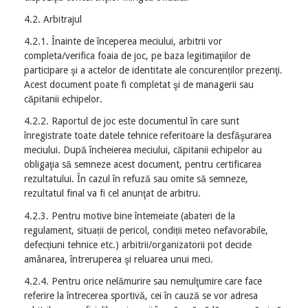
4.2. Arbitrajul
4.2.1. Înainte de începerea meciului, arbitrii vor
completa/verifica foaia de joc, pe baza legitimaţiilor de
participare şi a actelor de identitate ale concurenților prezenţi.
Acest document poate fi completat şi de managerii sau
căpitanii echipelor.
4.2.2. Raportul de joc este documentul în care sunt
înregistrate toate datele tehnice referitoare la desfăşurarea
meciului. După încheierea meciului, căpitanii echipelor au
obligaţia să semneze acest document, pentru certificarea
rezultatului. În cazul în refuză sau omite să semneze,
rezultatul final va fi cel anunţat de arbitru.
4.2.3. Pentru motive bine întemeiate (abateri de la
regulament, situații de pericol, condiții meteo nefavorabile,
defecțiuni tehnice etc.) arbitrii/organizatorii pot decide
amânarea, întreruperea şi reluarea unui meci.
4.2.4. Pentru orice nelămurire sau nemulţumire care face
referire la întrecerea sportivă, cei în cauză se vor adresa