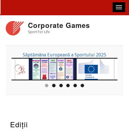
Skip
to
main
content
Corporate Games
Sport For Life
Săptămâna Europeană a Sportului 2025
Ediții