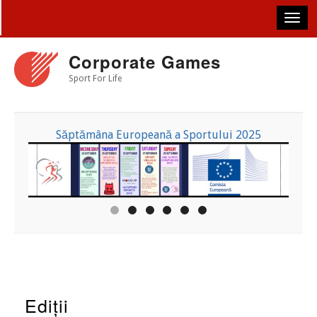
Skip
to
main
content
Corporate Games
Sport For Life
Săptămâna Europeană a Sportului 2025
Ediții